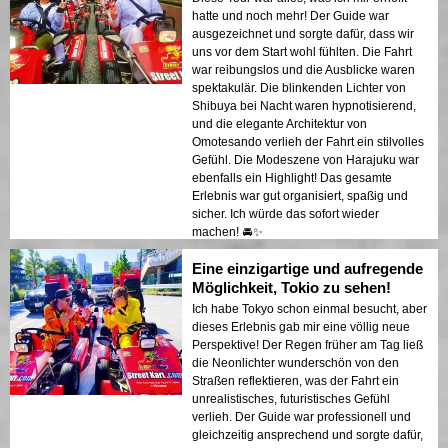
hatte und noch mehr! Der Guide war
ausgezeichnet und sorgte dafür, dass wir
uns vor dem Start wohl fühlten. Die Fahrt
war reibungslos und die Ausblicke waren
spektakulär. Die blinkenden Lichter von
Shibuya bei Nacht waren hypnotisierend,
und die elegante Architektur von
Omotesando verlieh der Fahrt ein stilvolles
Gefühl. Die Modeszene von Harajuku war
ebenfalls ein Highlight! Das gesamte
Erlebnis war gut organisiert, spaßig und
sicher. Ich würde das sofort wieder
machen! 🚘✨
Eine einzigartige und aufregende
Möglichkeit, Tokio zu sehen!
Ich habe Tokyo schon einmal besucht, aber
dieses Erlebnis gab mir eine völlig neue
Perspektive! Der Regen früher am Tag ließ
die Neonlichter wunderschön von den
Straßen reflektieren, was der Fahrt ein
unrealistisches, futuristisches Gefühl
verlieh. Der Guide war professionell und
gleichzeitig ansprechend und sorgte dafür,