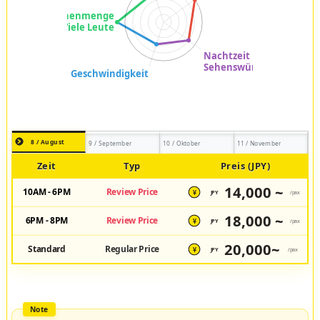
8 / August
9 / September
10 / Oktober
11 / November
Zeit
Typ
Preis (JPY)
14,000 ~
10AM - 6PM
Review Price
JPY
/pax
¥
18,000 ~
6PM - 8PM
Review Price
JPY
/pax
¥
20,000~
Standard
Regular Price
JPY
/pax
¥