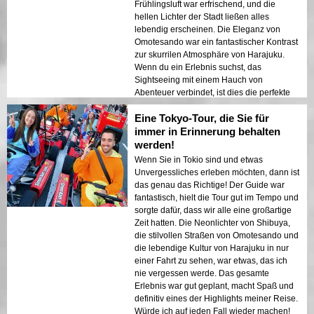
Frühlingsluft war erfrischend, und die
hellen Lichter der Stadt ließen alles
lebendig erscheinen. Die Eleganz von
Omotesando war ein fantastischer Kontrast
zur skurrilen Atmosphäre von Harajuku.
Wenn du ein Erlebnis suchst, das
Sightseeing mit einem Hauch von
Abenteuer verbindet, ist dies die perfekte
Tour!
Eine Tokyo-Tour, die Sie für
immer in Erinnerung behalten
werden!
Wenn Sie in Tokio sind und etwas
Unvergessliches erleben möchten, dann ist
das genau das Richtige! Der Guide war
fantastisch, hielt die Tour gut im Tempo und
sorgte dafür, dass wir alle eine großartige
Zeit hatten. Die Neonlichter von Shibuya,
die stilvollen Straßen von Omotesando und
die lebendige Kultur von Harajuku in nur
einer Fahrt zu sehen, war etwas, das ich
nie vergessen werde. Das gesamte
Erlebnis war gut geplant, macht Spaß und
definitiv eines der Highlights meiner Reise.
Würde ich auf jeden Fall wieder machen!