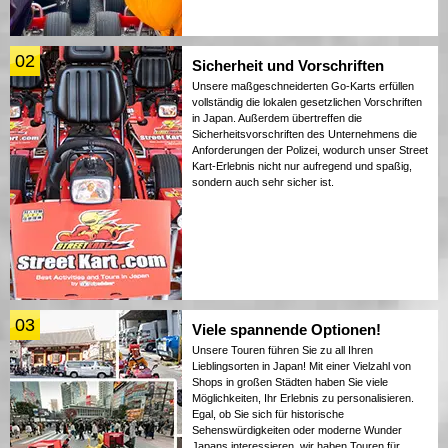
02
Sicherheit und Vorschriften
Unsere maßgeschneiderten Go-Karts erfüllen
vollständig die lokalen gesetzlichen Vorschriften
in Japan. Außerdem übertreffen die
Sicherheitsvorschriften des Unternehmens die
Anforderungen der Polizei, wodurch unser Street
Kart-Erlebnis nicht nur aufregend und spaßig,
sondern auch sehr sicher ist.
03
Viele spannende Optionen!
Unsere Touren führen Sie zu all Ihren
Lieblingsorten in Japan! Mit einer Vielzahl von
Shops in großen Städten haben Sie viele
Möglichkeiten, Ihr Erlebnis zu personalisieren.
Egal, ob Sie sich für historische
Sehenswürdigkeiten oder moderne Wunder
Japans interessieren, wir haben Touren für