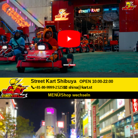
Street Kart Shibuya
OPEN 10:00-22:00
📞+81-80-9999-2525
📧
shina@kart.st
MENÜ/Shop wechseln
START
Über uns
Spezifikationen
Preise
Anfahrt
Bewertungen
FAQ