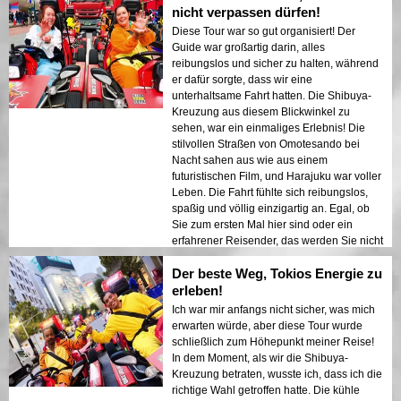
nicht verpassen dürfen!
Diese Tour war so gut organisiert! Der
Guide war großartig darin, alles
reibungslos und sicher zu halten, während
er dafür sorgte, dass wir eine
unterhaltsame Fahrt hatten. Die Shibuya-
Kreuzung aus diesem Blickwinkel zu
sehen, war ein einmaliges Erlebnis! Die
stilvollen Straßen von Omotesando bei
Nacht sahen aus wie aus einem
futuristischen Film, und Harajuku war voller
Leben. Die Fahrt fühlte sich reibungslos,
spaßig und völlig einzigartig an. Egal, ob
Sie zum ersten Mal hier sind oder ein
erfahrener Reisender, das werden Sie nicht
vergessen!
Der beste Weg, Tokios Energie zu
erleben!
Ich war mir anfangs nicht sicher, was mich
erwarten würde, aber diese Tour wurde
schließlich zum Höhepunkt meiner Reise!
In dem Moment, als wir die Shibuya-
Kreuzung betraten, wusste ich, dass ich die
richtige Wahl getroffen hatte. Die kühle