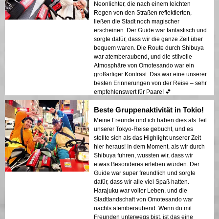
Neonlichter, die nach einem leichten
Regen von den Straßen reflektierten,
ließen die Stadt noch magischer
erscheinen. Der Guide war fantastisch und
sorgte dafür, dass wir die ganze Zeit über
bequem waren. Die Route durch Shibuya
war atemberaubend, und die stilvolle
Atmosphäre von Omotesando war ein
großartiger Kontrast. Das war eine unserer
besten Erinnerungen von der Reise – sehr
empfehlenswert für Paare! 💕
Beste Gruppenaktivität in Tokio!
Meine Freunde und ich haben dies als Teil
unserer Tokyo-Reise gebucht, und es
stellte sich als das Highlight unserer Zeit
hier heraus! In dem Moment, als wir durch
Shibuya fuhren, wussten wir, dass wir
etwas Besonderes erleben würden. Der
Guide war super freundlich und sorgte
dafür, dass wir alle viel Spaß hatten.
Harajuku war voller Leben, und die
Stadtlandschaft von Omotesando war
nachts atemberaubend. Wenn du mit
Freunden unterwegs bist, ist das eine