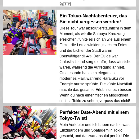
🚀🇯🇵
Ein Tokyo-Nachtabenteuer, das
Sie nicht vergessen werden!
Diese Tour war absolut erstaunlich! In dem
Moment, als wir die Shibuya-Kreuzung
erreichten, fühlte es sich an wie aus einem
Film – die Leute winkten, machten Fotos
und die Lichter der Stadt waren
überwältigend! 🚗✨ Der Guide war
fantastisch und sorgte dafür, dass wir sicher
waren, während die Aufregung anhielt.
Omotesando hatte ein elegantes,
modernes Flair, während Harajuku vor
Energie nur so sprühte. Die kühle Nachtluft
machte das gesamte Erlebnis noch besser.
Wenn du nach einer frischen Möglichkeit
suchst, Tokio zu sehen, verpass das nicht!
Perfekter Date-Abend mit einem
Tokyo-Twist!
Mein Verlobter und ich haben nach etwas
Einzigartigem und Spaßigem in Tokio
gesucht, und das war absolut perfekt! Die