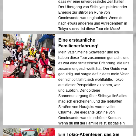
dass wir eine unvergessliche Zeit hatten.
Der Übergang von Shibuyas pulsierender
Energie zur stilvollen Ruhe von
Omotesando war unglaublich. Wenn du
nach etwas anderem und Aufregendem in
Tokyo suchst, ist diese Tour ein Muss!
Eine erstaunliche
Familienerfahrung!
Mein Vater, meine Schwester und ich
haben diese Tour zusammen gemacht, und
es war eine fantastische Erfahrung, die uns
zusammengeschweißt hat! Der Guide war
geduldig und sorgte dafür, dass mein Vater,
der nicht oft fährt, sich wohlfühlte. Tokyo
aus dieser Perspektive zu sehen, war
unglaublich. Der goldene
Sonnenuntergang über Shibuya ließ alles
magisch erscheinen, und die lebhaften
Straßen von Harajuku waren voller
Charme. Die elegante Skyline von
Omotesando war ein schöner Kontrast.
Wenn du mit der Familie reist, ist das ein
Muss!
Ein Tokio-Abenteuer, das Sie