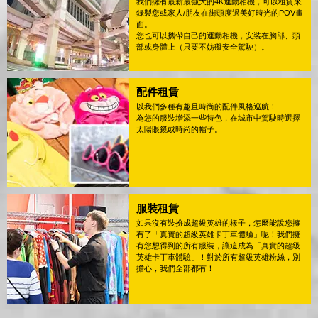
我們擁有最新最強大的4K運動相機，可以租賃來
錄製您或家人/朋友在街頭度過美好時光的POV畫
面。
您也可以攜帶自己的運動相機，安裝在胸部、頭
部或身體上（只要不妨礙安全駕駛）。
配件租賃
以我們多種有趣且時尚的配件風格巡航！
為您的服裝增添一些特色，在城市中駕駛時選擇
太陽眼鏡或時尚的帽子。
服裝租賃
如果沒有裝扮成超級英雄的樣子，怎麼能說您擁
有了「真實的超級英雄卡丁車體驗」呢！我們擁
有您想得到的所有服裝，讓這成為「真實的超級
英雄卡丁車體驗」！對於所有超級英雄粉絲，別
擔心，我們全部都有！