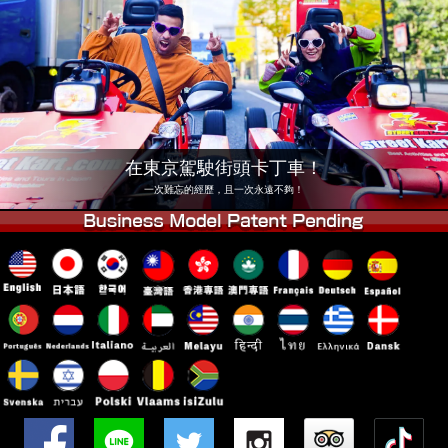
公司
預訂
更換店鋪
東京 品川 #1
東京 秋葉原 #1
東京 秋葉原 #2
東京 澀谷
東京 澀谷分店
東京灣
在東京駕駛街頭卡丁車！
東京 淺草
大阪
一次難忘的經歷，且一次永遠不夠！
沖繩