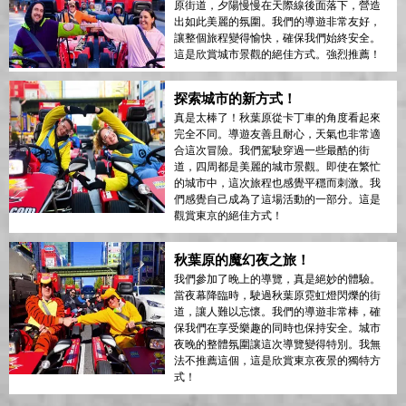
原街道，夕陽慢慢在天際線後面落下，營造
出如此美麗的氛圍。我們的導遊非常友好，
讓整個旅程變得愉快，確保我們始終安全。
這是欣賞城市景觀的絕佳方式。強烈推薦！
探索城市的新方式！
真是太棒了！秋葉原從卡丁車的角度看起來
完全不同。導遊友善且耐心，天氣也非常適
合這次冒險。我們駕駛穿過一些最酷的街
道，四周都是美麗的城市景觀。即使在繁忙
的城市中，這次旅程也感覺平穩而刺激。我
們感覺自己成為了這場活動的一部分。這是
觀賞東京的絕佳方式！
秋葉原的魔幻夜之旅！
我們參加了晚上的導覽，真是絕妙的體驗。
當夜幕降臨時，駛過秋葉原霓虹燈閃爍的街
道，讓人難以忘懷。我們的導遊非常棒，確
保我們在享受樂趣的同時也保持安全。城市
夜晚的整體氛圍讓這次導覽變得特別。我無
法不推薦這個，這是欣賞東京夜景的獨特方
式！